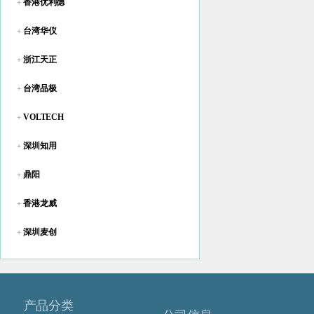
香港优利德
+
台湾华仪
+
浙江天正
+
台湾品极
+
VOLTECH
+
深圳知用
+
鼎阳
+
香港龙威
+
深圳麦创
+
产品分类