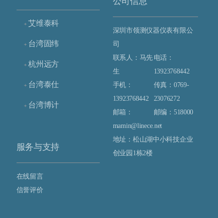
公司信息
艾维泰科
+
深圳市领测仪器仪表有限公
台湾固纬
司
+
联系人：马先
电话：
杭州远方
+
生
13923768442
台湾泰仕
手机：
传真：0769-
+
13923768442
23076272
台湾博计
+
邮箱：
邮编：518000
mamin@linece.net
地址：松山湖中小科技企业
服务与支持
创业园1栋2楼
在线留言
信誉评价