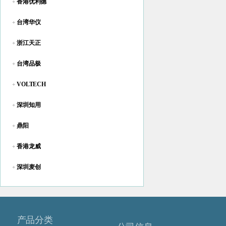
香港优利德
+
台湾华仪
+
浙江天正
+
台湾品极
+
VOLTECH
+
深圳知用
+
鼎阳
+
香港龙威
+
深圳麦创
+
产品分类