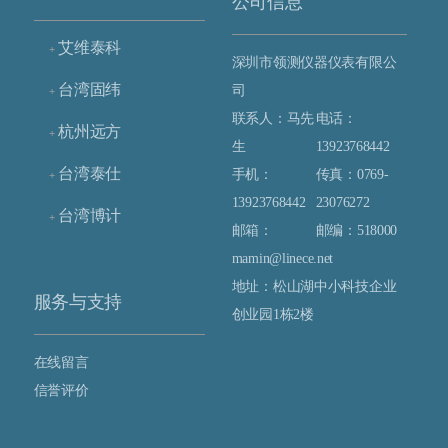
公司信息
艾维泰科
+
深圳市领测仪器仪表有限公
台湾固纬
司
+
联系人：马先
电话：
杭州远方
+
生
13923768442
台湾泰仕
手机：
传真：0769-
+
13923768442
23076272
台湾博计
+
邮箱：
邮编：518000
mamin@linece.net
地址：松山湖中小科技企业
服务与支持
创业园1栋2楼
在线留言
信誉评价