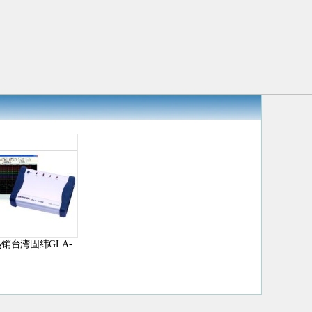
销台湾固纬GLA-
132C逻辑分...