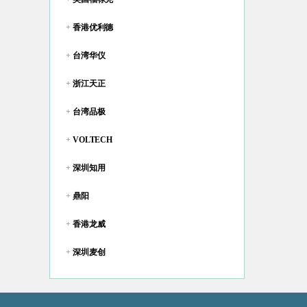
+
香港优利德
+
台湾华仪
+
浙江天正
+
台湾品极
+
VOLTECH
+
深圳知用
+
鼎阳
+
香港龙威
+
深圳麦创