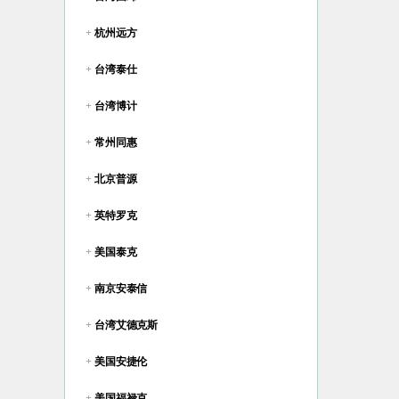
+
杭州远方
+
台湾泰仕
+
台湾博计
+
常州同惠
+
北京普源
+
英特罗克
+
美国泰克
+
南京安泰信
+
台湾艾德克斯
+
美国安捷伦
+
美国福禄克